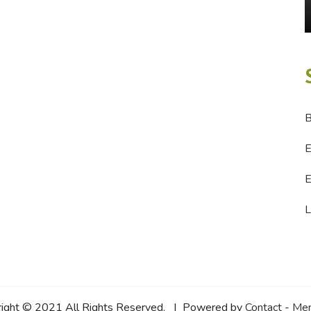
B
E
E
L
right © 2021 All Rights Reserved. | Powered by
Contact
-
Men